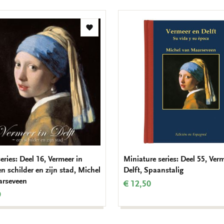
Add
to
wishlist
eries: Deel 16, Vermeer in
Miniature series: Deel 55, Ver
en schilder en zijn stad, Michel
Delft, Spaanstalig
arseveen
€ 12,50
9