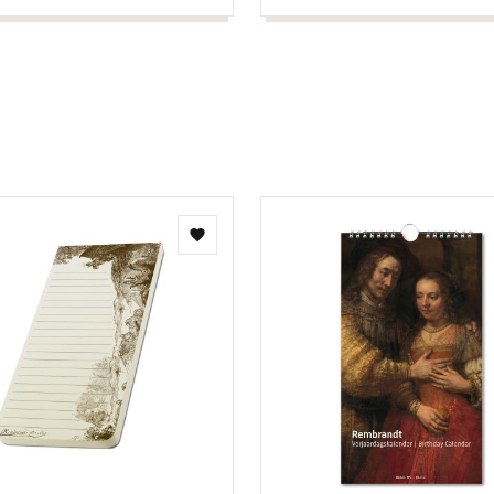
Add
to
wishlist