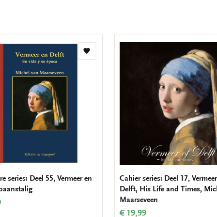
Add
to
wishlist
e series: Deel 55, Vermeer en
Cahier series: Deel 17, Vermeer
Spaanstalig
Delft, His Life and Times, Mic
Maarseveen
0
€ 19,99