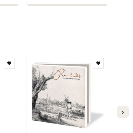
Add
Add
to
to
wishlist
wishlist
VOLG