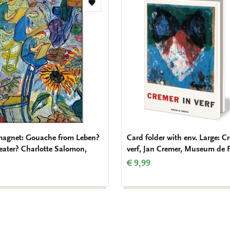
Add
to
wishlist
magnet: Gouache from Leben?
Card folder with env. Large: C
eater? Charlotte Salomon,
verf, Jan Cremer, Museum de 
€ 9,99