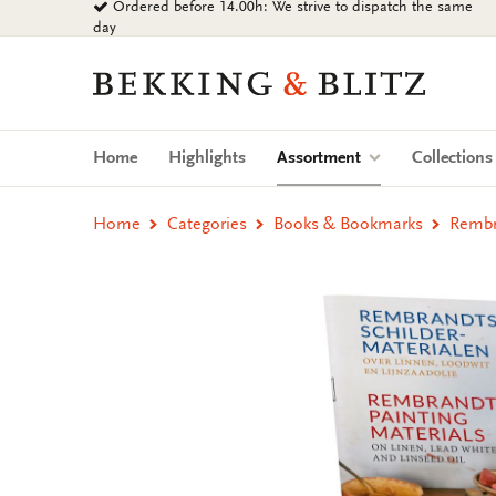
Ordered before 14.00h: We strive to dispatch the same
Go
day
to
content
Bekking
&
Blitz
Uitgevers
(current)
Home
Highlights
Assortment
Collection
B.V.
Home
Categories
Books & Bookmarks
Rembr