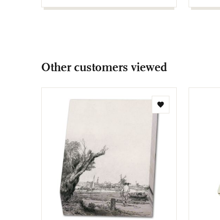
Other customers viewed
Add
to
wishlist