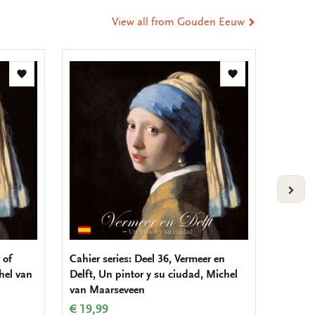
View all from Gouden Eeuw
Add
Add
to
to
wishlist
wishlist
VOLG
 of
Cahier series: Deel 36, Vermeer en
Cahier 
hel van
Delft, Un pintor y su ciudad, Michel
Un pein
van Maarseveen
Maarse
€ 19,99
€ 19,9