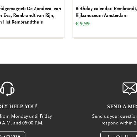
ridgemagnet: De Zondeval van
Birthday calendar: Rembrandt
 Eva, Rembrandt van Rijn,
Rijksmuseum Amsterdam
 Het Rembrandthuis
€ 9,99
LY HELP YOU!
SEND A ME
from Monday until Friday
Send us your question
 A.M. and 05:00 P.M.
respond within 2