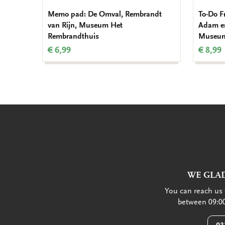
Memo pad: De Omval, Rembrandt
To-Do F
van Rijn, Museum Het
Adam en
Rembrandthuis
Museum
€ 6,99
€ 8,99
WE GLAD
You can reach us 
between 09:00