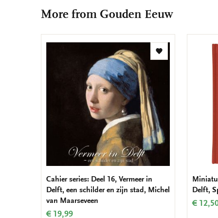
More from Gouden Eeuw
Add
to
wishlist
Cahier series: Deel 16, Vermeer in
Miniatur
Delft, een schilder en zijn stad, Michel
Delft, 
van Maarseveen
€ 12,5
€ 19,99