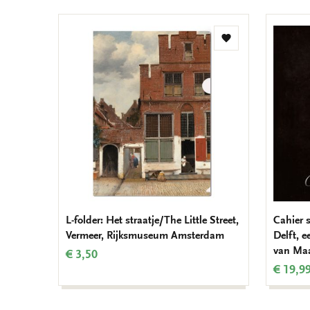
Add
to
wishlist
L-folder: Het straatje/The Little Street,
Cahier s
Vermeer, Rijksmuseum Amsterdam
Delft, e
van Ma
€ 3,50
€ 19,9