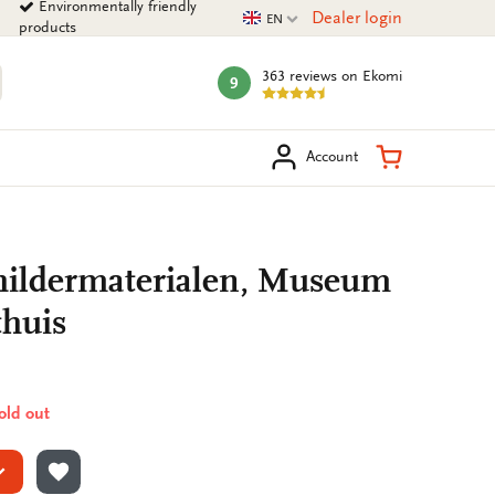
Environmentally friendly
Current language
Dealer login
EN
products
363 reviews
on Ekomi
9
mark:
arch
Shopping Ca
Account
hildermaterialen, Museum
huis
sold out
ADD TO WISHLIST