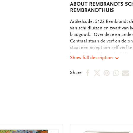
ABOUT REMBRANDTS SC
REMBRANDTHUIS
OMSCHRIJVING
Artikelcode: 5422 Rembrandt dee
van schildluizen en zwart van 
bladgoud... Over deze en ander
Centraal staan de verf en de on
staat een recept om zelf verf t
lead white and linseed oil Uitv
Show full description
10.5x18.3 cm ISBN: 978 906109
Share
Share
Share
Shar
S
Share
on
on
on
via
v
Facebook
X
Pinteres
Wha
e
m