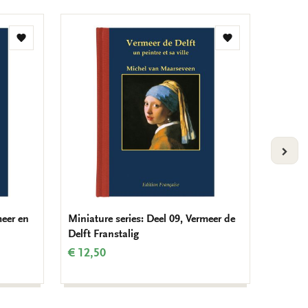
Add
Add
to
to
wishlist
wishlist
VOLG
meer en
Miniature series: Deel 09, Vermeer de
Memo p
Delft Franstalig
Rijksm
€ 12,50
€ 6,99