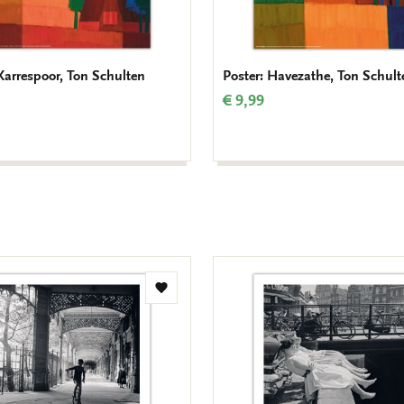
 Karrespoor, Ton Schulten
Poster: Havezathe, Ton Schult
€ 9,99
Add
to
wishlist