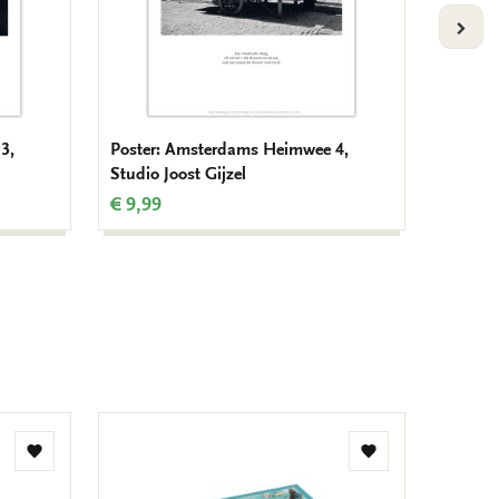
VOLG
3,
Poster: Amsterdams Heimwee 4,
Poster:
Studio Joost Gijzel
Joost G
€ 9,99
€ 9,99
Add
Add
to
to