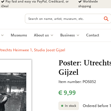
Pay fast and easy via PayPal, Creditcard, or
Worldwide
iDeal
shipping
Search
Se
s
Museums
About us
Business
Contact
Utrechts Heimwee 1, Studio Joost Gijzel
Poster: Utrecht
Gijzel
Item number: POS052
€ 9,99
Ordered before 1
In stock