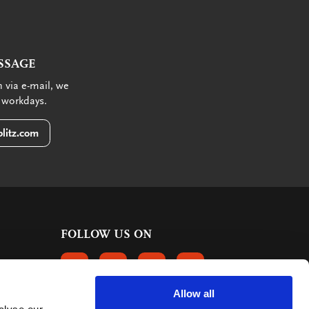
SSAGE
 via e-mail, we
 workdays.
litz.com
FOLLOW US ON
FOLLOW US ON FACEBOOK
FOLLOW US ON INSTAGRAM
FOLLOW US ON LINKEDIN
FOLLOW US ON PINTER
Allow all