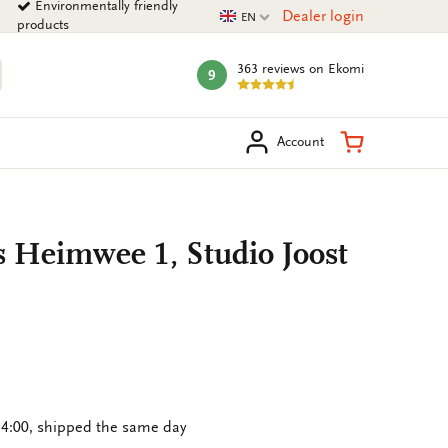
Environmentally friendly
Current language
Dealer login
EN
products
363 reviews
on Ekomi
9
mark:
arch
Shopping Ca
Account
s Heimwee 1, Studio Joost
4:00, shipped the same day