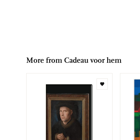
More from Cadeau voor hem
Add
to
wishlist