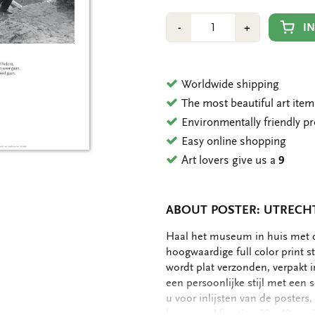
Number
Min
Plus
I
-
+
1
1
Worldwide shipping
The most beautiful art ite
Environmentally friendly p
Easy online shopping
Art lovers give us a
9
ABOUT POSTER: UTRECHT
OMSCHRIJVING
Haal het museum in huis met 
hoogwaardige full color print s
wordt plat verzonden, verpakt 
een persoonlijke stijl met een 
u voor inlijsten van de posters
bewaren. Afmeting 30 x 40 cm 