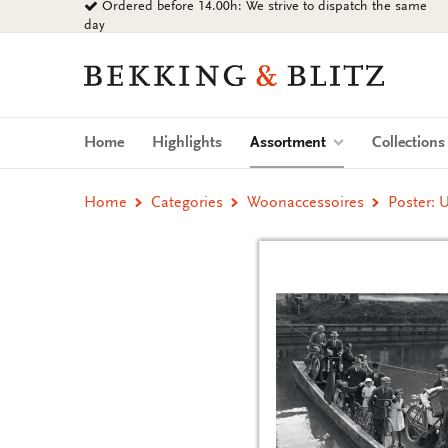
Ordered before 14.00h: We strive to dispatch the same
Go
day
to
content
Bekking
&
Blitz
Uitgevers
(current)
Home
Highlights
Assortment
Collection
B.V.
Home
Categories
Woonaccessoires
Poster: 