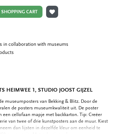
N SHOPPING CART
ADD TO WISHLIST
ms in collaboration with museums
roducts
S HEIMWEE 1, STUDIO JOOST GIJZEL
de museumposters van Bekking & Blitz. Door de
tralen de posters museumkwaliteit uit. De poster
in een cellofaan mapje met backkarton. Tip: Creëer
serie van twee of drie kunstposters aan de muur. Kiest
, neem dan lijsten in dezelfde kleur om eenheid te
250 grms papier Mat-gelamineerd