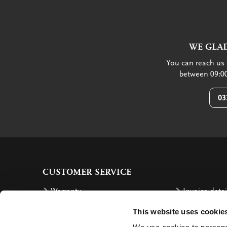
WE GLAD
You can reach us 
between 09:00
03
CUSTOMER SERVICE
Warranty
Invoice detai
Order
Reimbursem
This website uses cookie
Delivery costs
Complaints