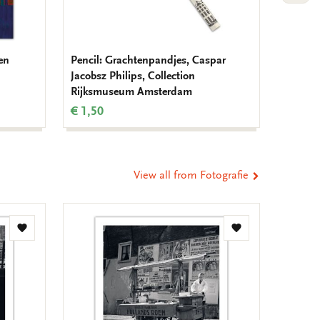
en
Pencil: Grachtenpandjes, Caspar
Card fo
Jacobsz Philips, Collection
Olie ro
Rijksmuseum Amsterdam
€ 9,99
€ 1,50
View all from Fotografie
Add
Add
to
to
wishlist
wishlist