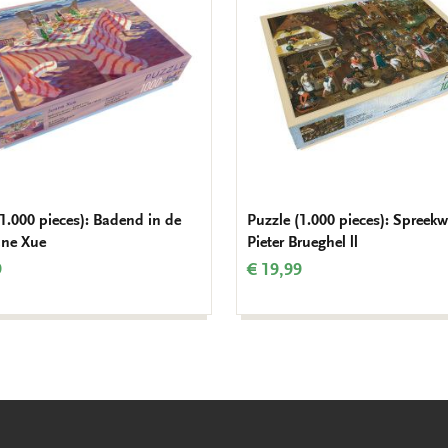
wishlist
(1.000 pieces): Badend in de
Puzzle (1.000 pieces): Spreek
ane Xue
Pieter Brueghel ll
9
€ 19,99