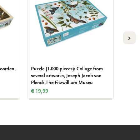
wishlist
wishlist
VOLG
woorden,
Puzzle (1.000 pieces): Collage from
Glasses
several artworks, Joseph Jacob von
Room, 
Plenck,The Fitzwilliam Museu
€ 12,9
€ 19,99