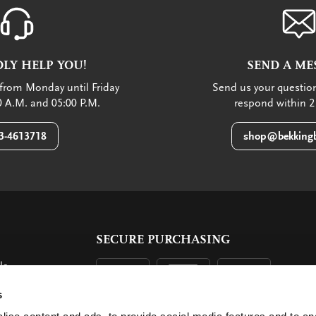
LY HELP YOU!
SEND A ME
from Monday until Friday
Send us your question
 A.M. and 05:00 P.M.
respond within 2
3-4613718
shop@bekkingb
SECURE PURCHASING
ls
ent
s