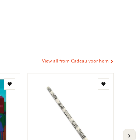
e
hare
ia
t
tsApp
-
ail
View all from Cadeau voor hem
Add
Add
to
to
wishlist
wishlist
VOLG