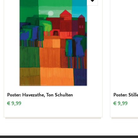
Add
to
wishlist
Poster: Havezathe, Ton Schulten
Poster: Stil
€ 9,99
€ 9,99