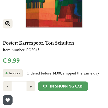
ENLARGE IMAGE
Poster: Karrespoor, Ton Schulten
Item number: POS045
€ 9,99
Ordered before 14:00, shipped the same day
In stock
Number
Min
Plus
IN SHOPPING CART
-
+
1
1
ADD TO WISHLIST