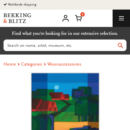
Go
Worldwide shipping
to
0
content
Bekking
Shopping Cart
Men
&
My
account
Blitz
Find what you're looking for in our extensive selection.
Uitgevers
B.V.
Search
Sear
Home
Categories
Woonaccessoires