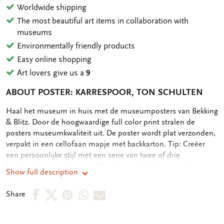
Worldwide shipping
The most beautiful art items in collaboration with
museums
Environmentally friendly products
Easy online shopping
Art lovers give us a
9
ABOUT POSTER: KARRESPOOR, TON SCHULTEN
OMSCHRIJVING
Haal het museum in huis met de museumposters van Bekking
& Blitz. Door de hoogwaardige full color print stralen de
posters museumkwaliteit uit. De poster wordt plat verzonden,
verpakt in een cellofaan mapje met backkarton. Tip: Creëer
een persoonlijke stijl met een serie van twee of drie
kunstposters aan de muur. Kiest u voor inlijsten van de
Show full description
posters, neem dan lijsten in dezelfde kleur om eenheid te
bewaren. - Afmeting 30 x 40 cm - Full color print - 250 grms
Share
Share
Share
Share
Share
Share
papier - Mat-gelamineerd Over de kunstenaar Ton Schulten:
on
on
on
via
via
De kleur, de gloed en glans, de vorm. De emotie en beleving.
Dat is de wereld van Ton Schulten. Of misschien wel: de