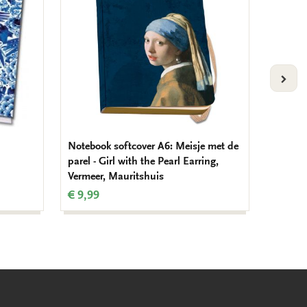
VOLG
Notebook softcover A6: Meisje met de
Noteboo
parel - Girl with the Pearl Earring,
€ 14,9
Vermeer, Mauritshuis
€ 9,99