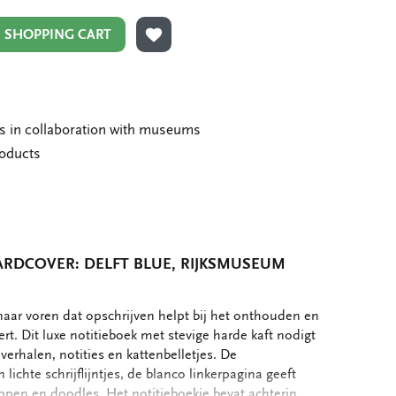
N SHOPPING CART
ADD TO WISHLIST
ms in collaboration with museums
roducts
RDCOVER: DELFT BLUE, RIJKSMUSEUM
aar voren dat opschrijven helpt bij het onthouden en
rt. Dit luxe notitieboek met stevige harde kaft nodigt
 verhalen, notities en kattenbelletjes. De
 lichte schrijflijntjes, de blanco linkerpagina geeft
pen en doodles. Het notitieboekje bevat achterin