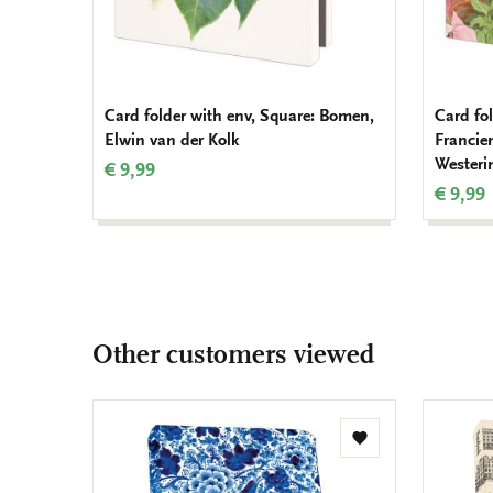
Card folder with env, Square: Bomen,
Card fol
Elwin van der Kolk
Francie
Westeri
€ 9,99
€ 9,99
Other customers viewed
Add
to
wishlist