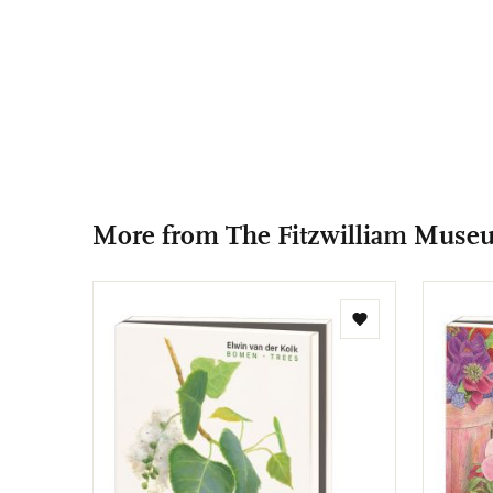
More from The Fitzwilliam Muse
Add
to
wishlist