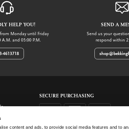
LY HELP YOU!
SEND A ME
from Monday until Friday
Send us your question
 A.M. and 05:00 P.M.
respond within 2
3-4613718
shop@bekkingb
SECURE PURCHASING
ls
ent
s
ise content and ads, to provide social media features and to an