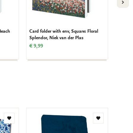
VOLG
 Beach
Card folder with env, Square: Floral
Card fo
Splendor, Niek van der Plas
Party, 
€ 9,99
€ 9,99
Add
Add
to
to
wishlist
wishlist