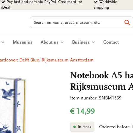
Pay fast and easy via PayPal, Creditcard, or
Worldwide
iDeal
shipping
Search
Se
s
Museums
About us
Business
Contact
ardcover: Delft Blue, Rijksmuseum Amsterdam
Notebook A5 har
Rijksmuseum 
Item number: SNBM1339
€ 14,99
Ordered before 1
In stock