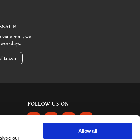
SSAGE
 via e-mail, we
 workdays.
litz.com
FOLLOW US ON
FOLLOW US ON FACEBOOK
FOLLOW US ON INSTAGRAM
FOLLOW US ON LINKEDIN
FOLLOW US ON PINTER
Allow all
alyse our