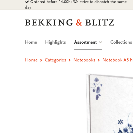
Ordered before 14.00h: We strive to dispatch the same
Go
day
to
content
Bekking
&
Blitz
Uitgevers
(current)
Home
Highlights
Assortment
Collection
B.V.
Home
Categories
Notebooks
Notebook A5 h