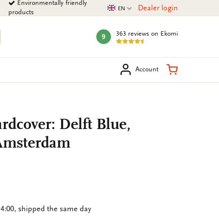
Environmentally friendly
Current language
Dealer login
EN
products
363 reviews
on Ekomi
9
mark:
arch
Shopping Ca
Account
dcover: Delft Blue,
Amsterdam
4:00, shipped the same day