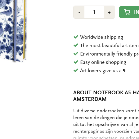
Number
Min
Plus
I
-
+
1
1
Worldwide shipping
The most beautiful art ite
Environmentally friendly p
Easy online shopping
Art lovers give us a
9
ABOUT NOTEBOOK A5 HA
AMSTERDAM
OMSCHRIJVING
Uit diverse onderzoeken komt n
leren van de dingen die je notee
uit tot het opschrijven van al je
rechterpaginas zijn voorzien van
ruimte voor schetsen, mindmap