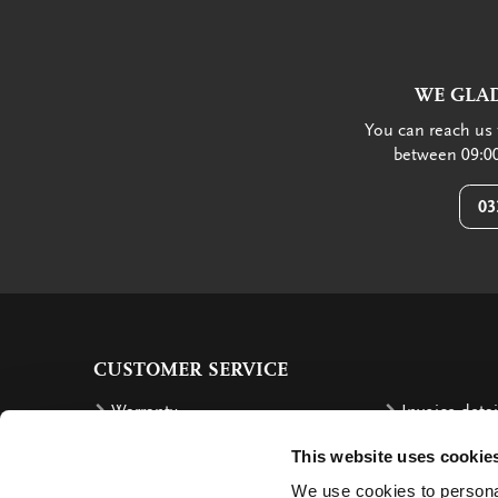
WE GLAD
You can reach us 
between 09:00
03
CUSTOMER SERVICE
Warranty
Invoice detai
Order
Reimbursem
This website uses cookie
Delivery costs
Complaints
We use cookies to personal