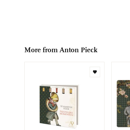
More from Anton Pieck
Add
to
wishlist