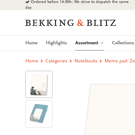
Ordered before 14.00h: We strive to dispatch the same
Go
day
to
content
Bekking
&
Blitz
Uitgevers
(current)
Home
Highlights
Assortment
Collection
B.V.
Home
Categories
Noteblocks
Memo pad: Zei