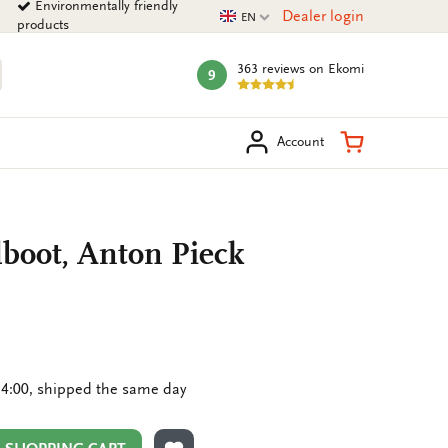
Environmentally friendly
Current language
Dealer login
EN
products
363 reviews
on Ekomi
9
mark:
arch
Shopping Ca
Account
boot, Anton Pieck
4:00, shipped the same day