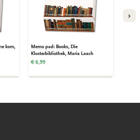
VOLG
ne kom,
Memo pad: Books, Die
Memo p
Klosterbibliothek, Maria Laach
Brinkm
€ 6,99
€ 6,99