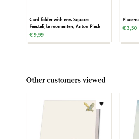
Card folder with env. Square:
Placema
Feestelijke momenten, Anton Pieck
€ 3,50
€ 9,99
Other customers viewed
Add
to
wishlist