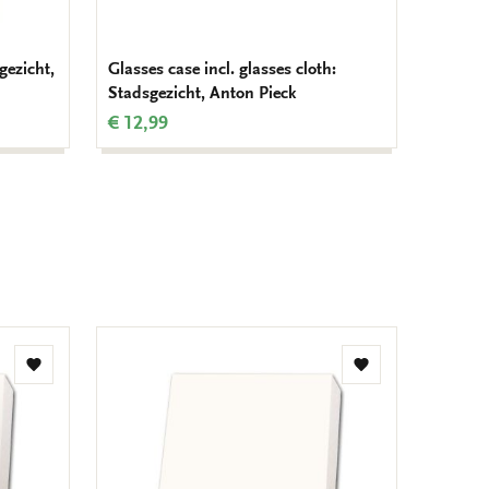
gezicht,
Glasses case incl. glasses cloth:
Coaster
Stadsgezicht, Anton Pieck
€ 12,9
€ 12,99
Add
Add
to
to
wishlist
wishlist