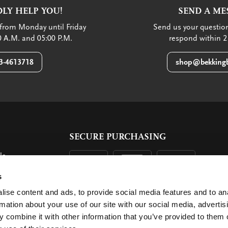
LY HELP YOU!
SEND A ME
from Monday until Friday
Send us your question
 A.M. and 05:00 P.M.
respond within 2
3-4613718
shop@bekkingb
SECURE PURCHASING
ls
ent
s
ise content and ads, to provide social media features and to an
rmation about your use of our site with our social media, advertis
 combine it with other information that you’ve provided to them o