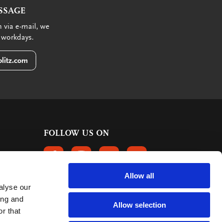
SSAGE
 via e-mail, we
 workdays.
litz.com
FOLLOW US ON
FOLLOW US ON FACEBOOK
FOLLOW US ON INSTAGRAM
FOLLOW US ON LINKEDIN
FOLLOW US ON PINTER
Allow all
alyse our
CUSTOMER REVIEWS
ing and
Allow selection
r that
363 reviews
9
mark: