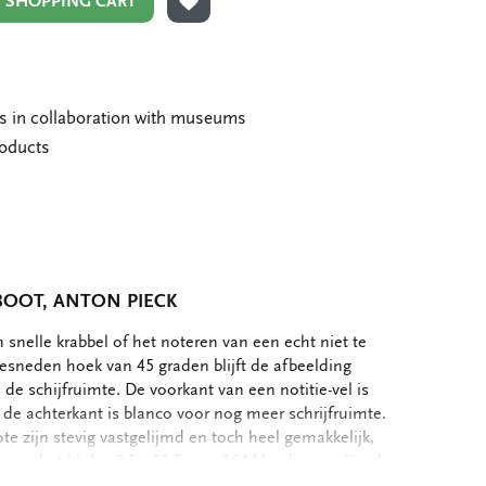
N SHOPPING CART
ADD TO WISHLIST
ms in collaboration with museums
roducts
BOOT, ANTON PIECK
 snelle krabbel of het noteren van een echt niet te
esneden hoek van 45 graden blijft de afbeelding
de schijfruimte. De voorkant van een notitie-vel is
n, de achterkant is blanco voor nog meer schrijfruimte.
e zijn stevig vastgelijmd en toch heel gemakkelijk,
van het blok. - 9,5 x 13,5 cm - 164 blaadjes - gelijmd -
pier - Gewicht: 180 gram