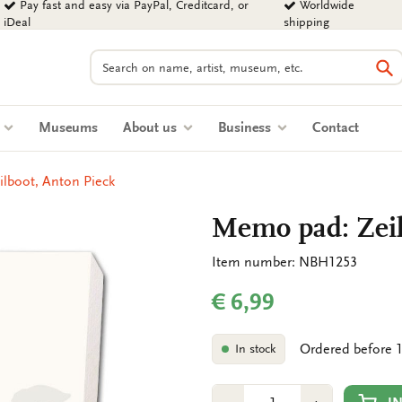
Pay fast and easy via PayPal, Creditcard, or
Worldwide
iDeal
shipping
Search
Se
s
Museums
About us
Business
Contact
lboot, Anton Pieck
Memo pad: Zeil
Item number: NBH1253
€ 6,99
Ordered before 1
In stock
Number