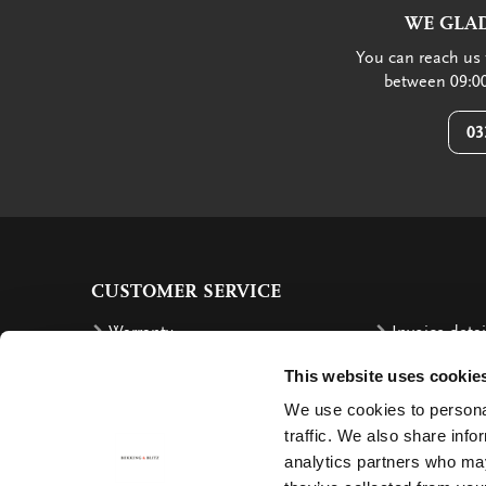
WE GLAD
You can reach us 
between 09:00
03
CUSTOMER SERVICE
Warranty
Invoice detai
Order
Reimbursem
This website uses cookie
Delivery costs
Complaints
We use cookies to personal
Returning an order
Cancellation
traffic. We also share info
analytics partners who may
Delivery
Contact