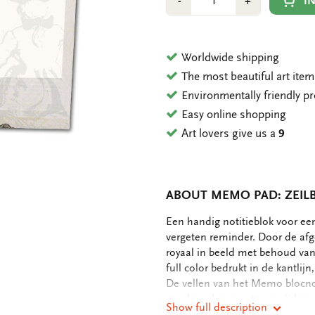
Min
Plus
I
-
+
1
1
Worldwide shipping
The most beautiful art ite
Environmentally friendly p
Easy online shopping
Art lovers give us a
9
ABOUT MEMO PAD: ZEIL
OMSCHRIJVING
Een handig notitieblok voor een
vergeten reminder. Door de afg
royaal in beeld met behoud van 
full color bedrukt in de kantlij
De vellen van het Memo blocnot
zonder scheuren, te verwijderen 
Show full description
100 grms houtvrij, off white pa