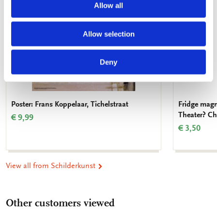
Allow all
Allow selection
Deny
Poster: Frans Koppelaar, Tichelstraat
Fridge magn
Theater? Ch
€ 9,99
€ 3,50
View all from Schilderkunst
Other customers viewed