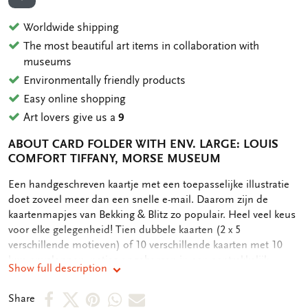
ADD TO WISHLIST
Worldwide shipping
The most beautiful art items in collaboration with
museums
Environmentally friendly products
Easy online shopping
Art lovers give us a
9
ABOUT CARD FOLDER WITH ENV. LARGE: LOUIS
COMFORT TIFFANY, MORSE MUSEUM
OMSCHRIJVING
Een handgeschreven kaartje met een toepasselijke illustratie
doet zoveel meer dan een snelle e-mail. Daarom zijn de
kaartenmapjes van Bekking & Blitz zo populair. Heel veel keus
voor elke gelegenheid! Tien dubbele kaarten (2 x 5
verschillende motieven) of 10 verschillende kaarten met 10
luxe enveloppen, netjes opgeborgen in een aantrekkelijk
Show full description
kaartenmapje. Op de achterkant van het mapje staan de
verschillende motieven afgebeeld. Zo vindt u snel de kaart die
Share
Share
Share
Share
Share
Share
u nodig heeft. De binnenkant van de dubbele kaarten zijn