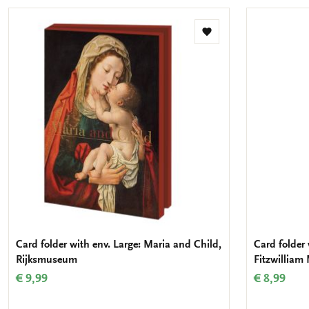
Add
to
wishlist
Card folder with env. Large: Maria and Child,
Card folder 
Rijksmuseum
Fitzwillia
€ 9,99
€ 8,99