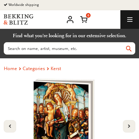
Go
Worldwide shipping
to
0
content
Bekking
Shopping Cart
Men
&
My
account
Blitz
Find what you're looking for in our extensive selection.
Uitgevers
B.V.
Search
Sear
Home
Categories
Kerst
VORIGE
VOL