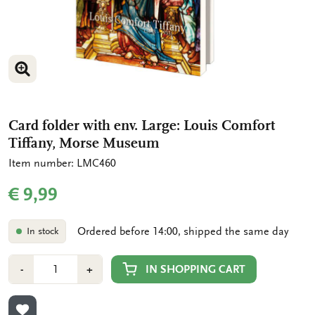
ENLARGE IMAGE
ENLARGE IMAGE
Card folder with env. Large: Louis Comfort
Tiffany, Morse Museum
Item number: LMC460
€ 9,99
Ordered before 14:00, shipped the same day
In stock
Number
Min
Plus
IN SHOPPING CART
-
+
1
1