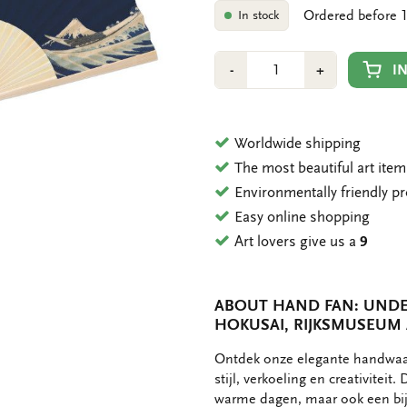
Ordered before 1
In stock
Number
Min
Plus
I
-
+
1
1
Worldwide shipping
The most beautiful art ite
Environmentally friendly p
Easy online shopping
Art lovers give us a
9
ABOUT HAND FAN: UNDE
HOKUSAI, RIJKSMUSEU
OMSCHRIJVING
Ontdek onze elegante handwaai
stijl, verkoeling en creativiteit
warme dagen, maar ook een bij