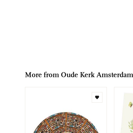
More from Oude Kerk Amsterda
Add
to
wishlist