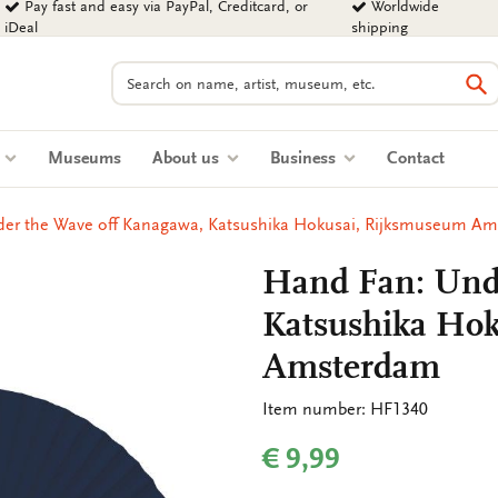
Pay fast and easy via PayPal, Creditcard, or
Worldwide
iDeal
shipping
Search
Se
s
Museums
About us
Business
Contact
er the Wave off Kanagawa, Katsushika Hokusai, Rijksmuseum A
Hand Fan: Unde
Katsushika Ho
Amsterdam
Item number: HF1340
€ 9,99