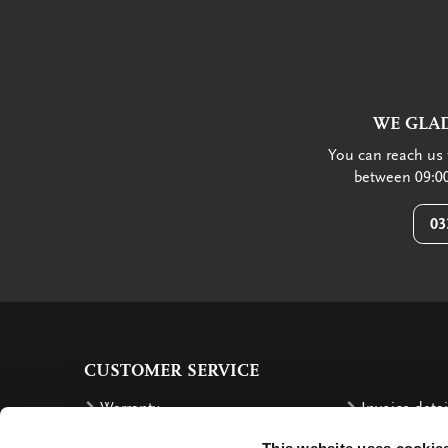
WE GLAD
You can reach us 
between 09:00
03
CUSTOMER SERVICE
Warranty
Invoice detai
Order
Reimbursem