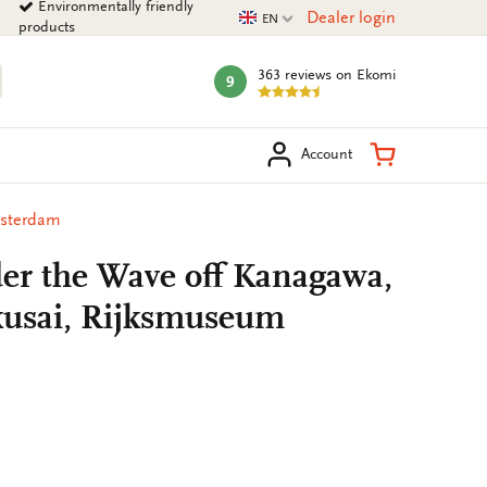
Environmentally friendly
Current language
Dealer login
EN
products
363 reviews
on Ekomi
9
mark:
arch
Shopping Ca
Account
msterdam
r the Wave off Kanagawa,
kusai, Rijksmuseum