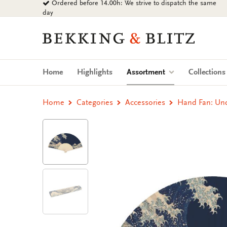
Ordered before 14.00h: We strive to dispatch the same
Go
day
to
content
Bekking
&
Blitz
Uitgevers
(current)
Home
Highlights
Assortment
Collection
B.V.
Home
Categories
Accessories
Hand Fan: Und