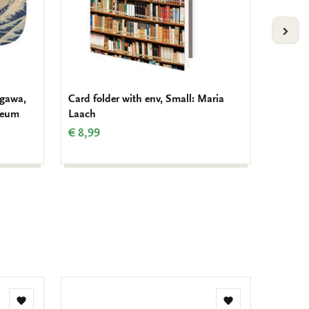
VOLG
agawa,
Card folder with env, Small: Maria
L-folde
seum
Laach
Donalds
€ 8,99
€ 3,50
Add
Add