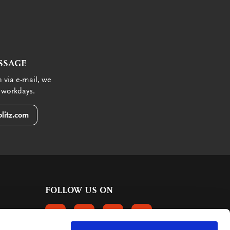
SSAGE
 via e-mail, we
 workdays.
litz.com
FOLLOW US ON
FOLLOW US ON FACEBOOK
FOLLOW US ON INSTAGRAM
FOLLOW US ON LINKEDIN
FOLLOW US ON PINTER