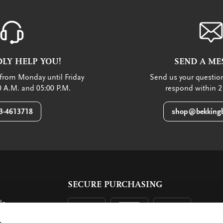
LY HELP YOU!
SEND A ME
from Monday until Friday
Send us your question
 A.M. and 05:00 P.M.
respond within 2
3-4613718
shop@bekkingb
SECURE PURCHASING
ls
ent