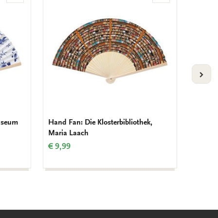
to
to
wishlist
wishlist
VOLG
museum
Hand Fan: Die Klosterbibliothek,
Hand F
Maria Laach
Amste
€ 9,99
€ 9,99