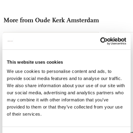
on
on
on
via
via
zoek bent naar een elegante waaier voor dames, een stijlvol
accessoire voor warme zomerdagen of een uniek geschenk:
Facebook
X
Pinterest
WhatsApp
e-
onze handwaaiers bieden een perfecte balans tussen
More from Oude Kerk Amsterdam
mail
functionaliteit en design. Waarom kiezen voor onze
handwaaiers? Elegante handwaaiers met hoogwaardige
kunstprints Ideaal als verkoelend zomer accessoire Perfect
cadeau voor kunst- en designliefhebbers Lichtgewicht en
Add
to
makkelijk mee te nemen Breng verkoeling in stijl en laat je
wishlist
inspireren door kunst – waar je ook bent. 25 cm lang en
This website uses cookies
uitgewaaierd 40 cm breed
We use cookies to personalise content and ads, to
provide social media features and to analyse our traffic.
We also share information about your use of our site with
our social media, advertising and analytics partners who
may combine it with other information that you’ve
provided to them or that they’ve collected from your use
of their services.