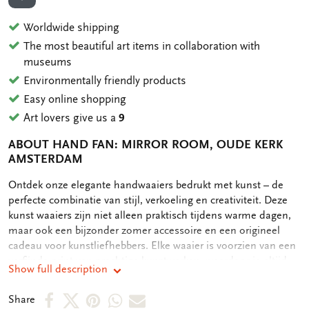
ADD TO WISHLIST
Worldwide shipping
The most beautiful art items in collaboration with
museums
Environmentally friendly products
Easy online shopping
Art lovers give us a
9
ABOUT HAND FAN: MIRROR ROOM, OUDE KERK
AMSTERDAM
OMSCHRIJVING
Ontdek onze elegante handwaaiers bedrukt met kunst – de
perfecte combinatie van stijl, verkoeling en creativiteit. Deze
kunst waaiers zijn niet alleen praktisch tijdens warme dagen,
maar ook een bijzonder zomer accessoire en een origineel
cadeau voor kunstliefhebbers. Elke waaier is voorzien van een
verfijnde print van prachtige kunstwerken, waardoor je altijd
Show full description
een klein kunstwerk bij je draagt. Dankzij het lichte en
compacte ontwerp neem je de waaier eenvoudig mee naar
Share
Share
Share
Share
Share
Share
festivals, vakanties, bruiloften of een dagje uit. Of je nu op