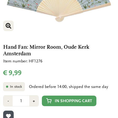
ENLARGE IMAGE
ENLARGE IMAGE
Hand Fan: Mirror Room, Oude Kerk
Amsterdam
Item number: HF1276
€ 9,99
Ordered before 14:00, shipped the same day
In stock
Number
Min
Plus
IN SHOPPING CART
-
+
1
1