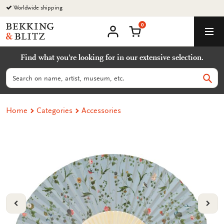
Go
Worldwide shipping
to
0
content
Bekking
Shopping Cart
Men
&
My
account
Blitz
Find what you're looking for in our extensive selection.
Uitgevers
B.V.
Search
Sear
Home
Categories
Accessories
VORIGE
VOL