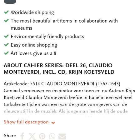
ADD TO WISHLIST
Worldwide shipping
The most beautiful art items in collaboration with
museums
Environmentally friendly products
Easy online shopping
Art lovers give us a
9
ABOUT CAHIER SERIES: DEEL 26, CLAUDIO
MONTEVERDI, INCL. CD, KRIJN KOETSVELD
OMSCHRIJVING
Artikelcode: 5514 CLAUDIO MONTEVERDI (1567-1643)
Geniaal vernieuwer en inspirator voor toen en nu Auteur: Krijn
Koetsveld Claudio Monteverdi leefde in Italië in een wel heel
turbulente tijd en was een van de grote vormgevers van de
nieuwe stijl in de muziek. Als jongeman leerde hij de oude
wetten van het componeren van vooral Marcantonio
Show full description
Ingegneri. Hij schreef onder diens bezieling zijn 1ste boek van
madrigalen. Via de uiteindelijke 9 boeken van madrigalen
Share
Share
Share
Share
Share
Share
kunnen wij zijn leven op de voet volgen. Elk boek is een nieuw