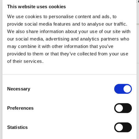
Cahier series: Deel 26, Claudio Monteverdi,
Amersfoort 
This website uses cookies
incl. CD, Krijn Koetsveld
Haterd
€ 14,99
€ 29,90
We use cookies to personalise content and ads, to
provide social media features and to analyse our traffic.
We also share information about your use of our site with
View all from Krijn Koetsveld
our social media, advertising and analytics partners who
may combine it with other information that you’ve
More from Klassieke muziek
provided to them or that they’ve collected from your use
of their services.
Add
to
Consent
wishlist
Necessary
Selection
Preferences
Statistics