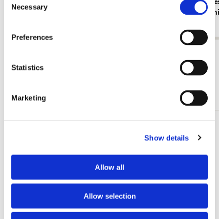
Card folder with env. Small: Bloemen, Anita
Cahier serie
op het gebied van botanische kunst en illustratie ontving Anita
Necessary
Selection
Walsmit Sachs
penseel, An
de Koninklijke Prijs Ridder in de Orde van Oranje-Nassau.
€ 8,99
€ 9,99
HIGHGROVE FLORILEGIUM Het werk van Anita Walsmit
Sachs-Jansen is geselecteerd voor opname in The Highgrove
Preferences
Florilegium. Dit wordt momenteel gemaakt onder de paraplu
View all from Anita Walsmit-Sachs
van The Prince of Wales's Charitable Foundation en zal de
Statistics
Flora in de tuin van Highgrove op een permanente manier
vieren en vastleggen ANITA WALSMIT SACHS Het werk van
Other customers viewed
Anita Walsmit Sachs is geselecteerd voor opname in het
Marketing
Transylvania Florilegium dat momenteel wordt gecreëerd
onder de paraplu van de Prince's School of Traditional Arts
om op een permanente manier de flora van Transsylvanië vast
Add
te leggen. Roemenië. Anita organiseerde workshops en
Show details
to
lezingen in verschillende Nederlandse musea; Teylers
wishlist
Museum in Haarlem, Stedelijk Museum de Lakenhal in
Leiden, Museum het Rembrandthuis in Amsterdam en diverse
Allow all
Botanische Tuinen.
Allow selection