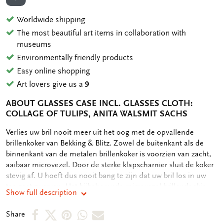
ADD TO WISHLIST
Worldwide shipping
The most beautiful art items in collaboration with
museums
Environmentally friendly products
Easy online shopping
Art lovers give us a
9
ABOUT GLASSES CASE INCL. GLASSES CLOTH:
COLLAGE OF TULIPS, ANITA WALSMIT SACHS
OMSCHRIJVING
Verlies uw bril nooit meer uit het oog met de opvallende
brillenkoker van Bekking & Blitz. Zowel de buitenkant als de
binnenkant van de metalen brillenkoker is voorzien van zacht,
aaibaar microvezel. Door de sterke klapscharnier sluit de koker
stevig af. U hoeft dus nooit bang te zijn dat uw bril los in uw
tas gaat zwerven. Het bijbehorende microvezel brillendoekje
Show full description
heeft dezelfde print als de brillenkoker. Microvezel zorgt voor
een krasvrije en streeploze reiniging van (zonne)brillen en
Share
Share
Share
Share
Share
Share
beeldschermen, zonder gebruik van schoonmaakmiddelen.