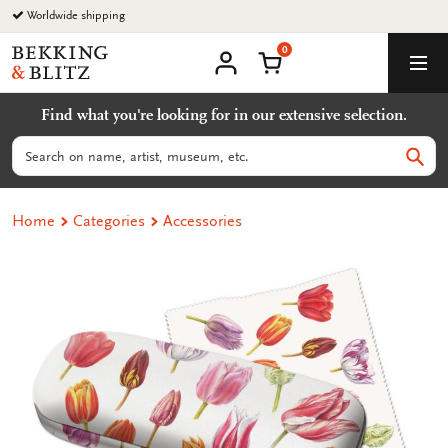
Go
Worldwide shipping
to
0
content
Bekking
Shopping Cart
Men
&
My
account
Blitz
Find what you're looking for in our extensive selection.
Uitgevers
B.V.
Search
Sear
Home
Categories
Accessories