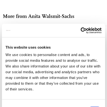
on
on
on
via
via
Brillenkoker - Formaat: 16 x 3,5 x 6 cm (bxhxd) - Buitenkant full
color bedrukt microvezel, - Binnenkantzwart microvezel
Facebook
X
Pinterest
WhatsApp
e-
Brillendoekje - Formaat: 18 x 15 cm - Enkelzijdig bedrukt
More from Anita Walsmit-Sachs
mail
microvezel - Machinaal wasbaar op 60°Celsius, natuurlijk
drogen **OVER DE KUNSTENAAR, ANITA WALSMIT
SACHS:** Anita werd geboren in Den Haag, Nederland, waar
ze nog steeds woont, en bekleedde tot 2013 de prestigieuze
Add
to
functie van hoofd van de afdeling Kunst en wetenschappelijk
wishlist
illustrator van het Nationaal Herbarium Nederland, onderdeel
This website uses cookies
van de Universiteit van Leiden, nu Naturalis Biodiversity
We use cookies to personalise content and ads, to
Center. Ze organiseert en neemt deel aan tentoonstellingen in
provide social media features and to analyse our traffic.
binnen- en buitenland, Frankrijk en België, Duitsland, het
We also share information about your use of our site with
Verenigd Koninkrijk en de Verenigde Staten. Haar werk is
our social media, advertising and analytics partners who
opgenomen in vele privécollecties, waaronder het Hunt
may combine it with other information that you’ve
Institute of Botanical Documentation, het New York State
Museum, Albany USA, Teylers Museum, Haarlem, Nederland.
provided to them or that they’ve collected from your use
In 2006 nam ze het initiatief voor de oprichting van de
of their services.
Nederlandse Vereniging van Botanische Kunstenaars Anita
zegt dat de natuur haar inspiratie is, ze heeft een grote liefde
voor detail, expressie van textuur en symboliek. Voor haar werk
Consent