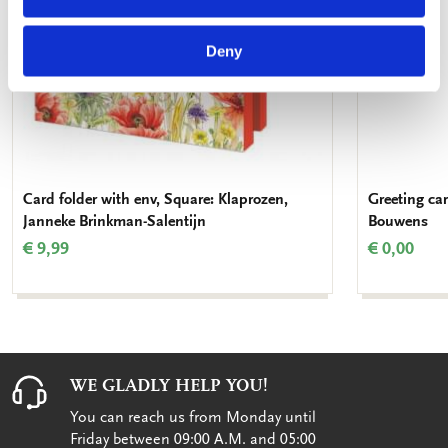
Deny
Card folder with env, Square: Klaprozen,
Greeting car
Janneke Brinkman-Salentijn
Bouwens
€ 9,99
€ 0,00
WE GLADLY HELP YOU!
You can reach us from Monday until
Friday between 09:00 A.M. and 05:00