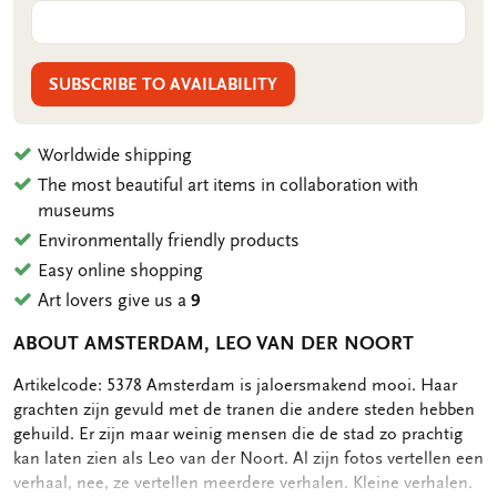
SUBSCRIBE TO AVAILABILITY
Worldwide shipping
The most beautiful art items in collaboration with
museums
Environmentally friendly products
Easy online shopping
Art lovers give us a
9
ABOUT AMSTERDAM, LEO VAN DER NOORT
OMSCHRIJVING
Artikelcode: 5378 Amsterdam is jaloersmakend mooi. Haar
grachten zijn gevuld met de tranen die andere steden hebben
gehuild. Er zijn maar weinig mensen die de stad zo prachtig
kan laten zien als Leo van der Noort. Al zijn fotos vertellen een
verhaal, nee, ze vertellen meerdere verhalen. Kleine verhalen.