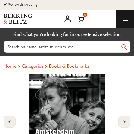
Go
Worldwide shipping
to
0
content
Bekking
Shopping Cart
Men
&
My
account
Blitz
Find what you're looking for in our extensive selection.
Uitgevers
B.V.
Search
Sear
Home
Categories
Books & Bookmarks
VORIGE
VOL