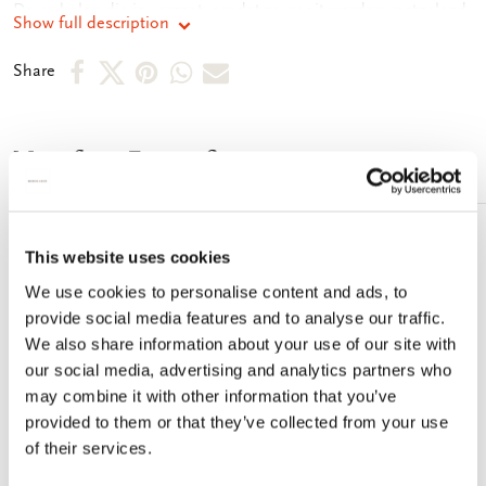
De verhalen die je vergeet, omdat ze nooit worden vastgelegd.
Show full description
Veel fotografen zoeken naar iets groots. Iets meeslepends.
Van der Noort zoekt gewoon naar de sproetjes van de stad.
Share
Share
Share
Share
Share
Share
Een bruidspaar op de trambaan. Een zwerver die in een
on
on
on
via
via
prullenbak kijkt. En terwijl hij in de prullenbak kijkt, kijken de
toeristen naar hem. Hun blikken zijn zo vies, dat de
Facebook
X
Pinterest
WhatsApp
e-
prullenbakkijker veruit de schoonste persoon in de foto is. Hij
More from Fotografie
mail
heeft misschien weinig, maar hij heeft zo veel meer dan die
toeristen. Hij heeft Amsterdam. Auteur: Leo van der Noort
Geïllustreerd: Zwart-wit fotografie Uitvoering: genaaid Aantal
pagina's: 400 Formaat: 26 x 22 cm ISBN: 978 906109 5378
Add
This website uses cookies
to
wishlist
We use cookies to personalise content and ads, to
provide social media features and to analyse our traffic.
We also share information about your use of our site with
our social media, advertising and analytics partners who
may combine it with other information that you’ve
provided to them or that they’ve collected from your use
of their services.